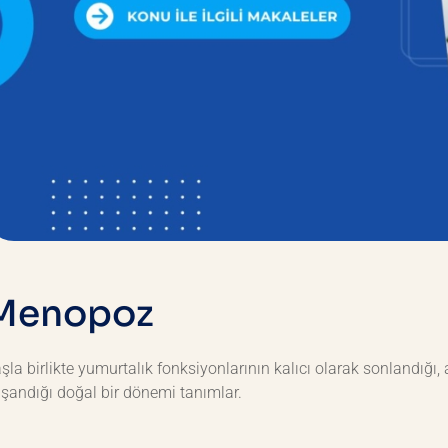
M
e
n
o
p
o
z
şla birlikte yumurtalık fonksiyonlarının kalıcı olarak sonlandı
şandığı doğal bir dönemi tanımlar.