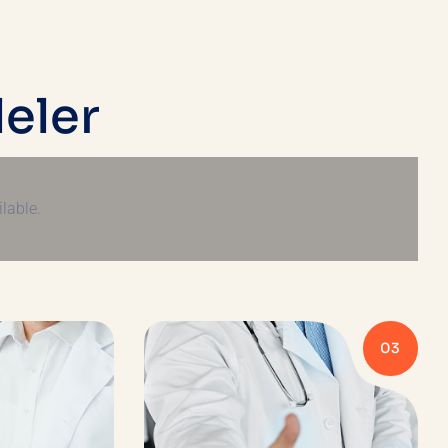
l
e
l
e
r
lable.
03