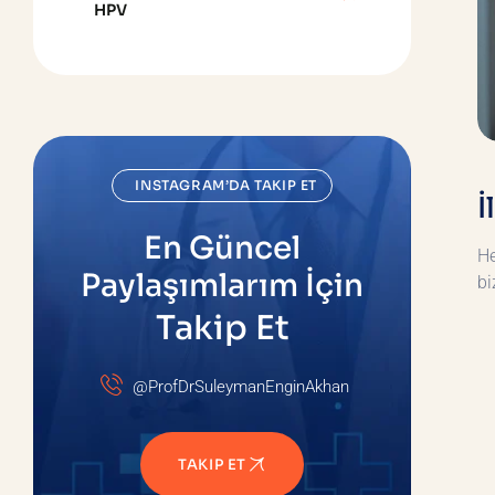
HPV
INSTAGRAM’DA TAKIP ET
İ
En Güncel
He
Paylaşımlarım İçin
bi
Takip Et
@ProfDrSuleymanEnginAkhan
TAKIP ET