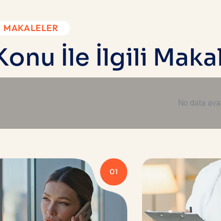
MAKALELER
K
o
n
u
İ
l
e
İ
l
g
i
l
i
M
a
k
a
No data avai
01