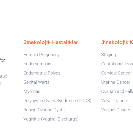
Jinekolojik Hastalıklar
Jinekolojik 
Ectopic Pregnancy
Staging
for
Endometriosis
Gestational Tro
Endometrial Polyps
Cervical Cancer
ease
Genital Warts
Uterine Cancer
.
Myomas
Ovarian and Fal
Polycystic Ovary Syndrome (PCOS)
Vulvar Cancer
Benign Ovarian Cysts
Vaginal Cancer
Vaginitis (Vaginal Discharge)