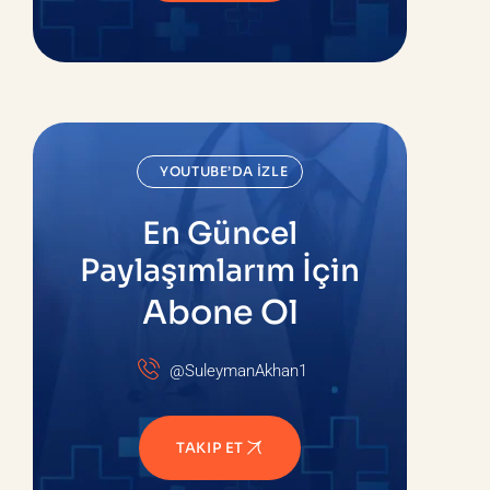
YOUTUBE’DA İZLE
En Güncel
Paylaşımlarım İçin
Abone Ol
@SuleymanAkhan1
TAKIP ET