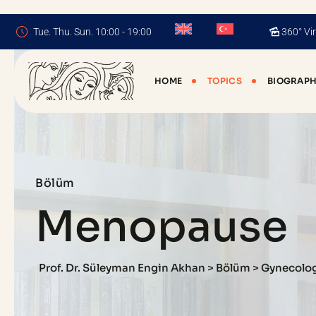
Tue. Thu. Sun. 10:00 - 19:00
360° Vir
HOME
TOPICS
BIOGRAP
Bölüm
Menopause
Prof. Dr. Süleyman Engin Akhan
>
Bölüm
>
Gynecolog