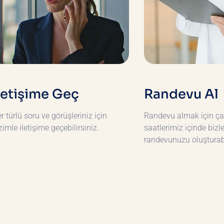
letişime Geç
Randevu Al
r türlü soru ve görüşleriniz için
Randevu almak için ç
zimle iletişime geçebilirsiniz.
saatlerimiz içinde bizl
randevunuzu oluşturabi