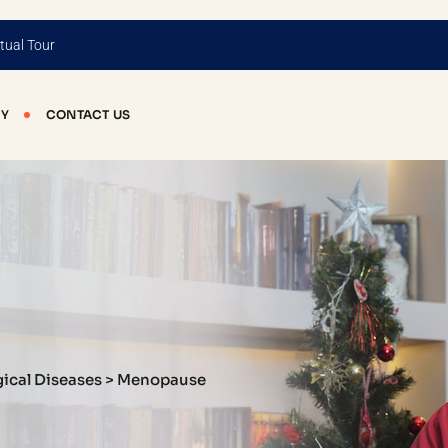
tual Tour
HY
CONTACT US
ical Diseases
>
Menopause