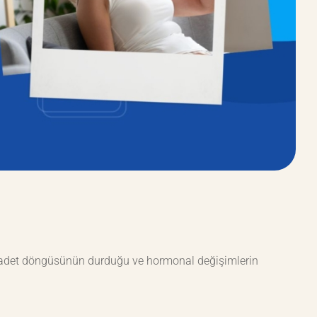
ğı, adet döngüsünün durduğu ve hormonal değişimlerin