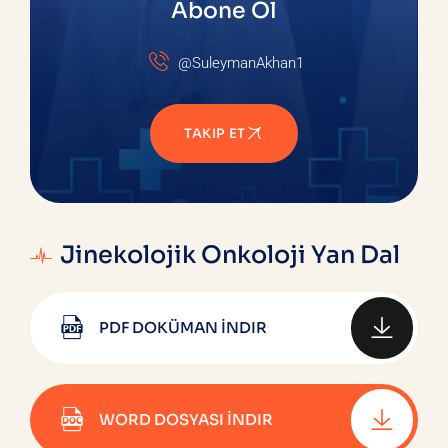
Abone Ol
@SuleymanAkhan1
TAKIP ET
Jinekolojik Onkoloji Yan Dal
PDF DOKÜMAN İNDIR
WORD DOSYASI İNDIR