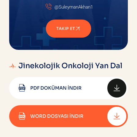
@SuleymanAkhan1
TAKIP ET
Jinekolojik Onkoloji Yan Dal
PDF DOKÜMAN İNDIR
WORD DOSYASI İNDIR