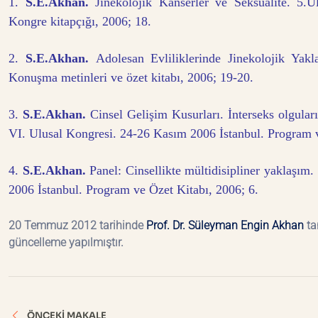
1.
S.E.Akhan.
Jinekolojik Kanserler ve Seksüalite. 5.U
Kongre kitapçığı, 2006; 18.
2.
S.E.Akhan.
Adolesan Evliliklerinde Jinekolojik Yak
Konuşma metinleri ve özet kitabı, 2006; 19-20.
3.
S.E.Akhan.
Cinsel Gelişim Kusurları. İnterseks olguları
VI. Ulusal Kongresi. 24-26 Kasım 2006 İstanbul. Program v
4.
S.E.Akhan.
Panel: Cinsellikte mültidisipliner yaklaşım
2006 İstanbul. Program ve Özet Kitabı, 2006; 6.
20 Temmuz 2012 tarihinde
Prof. Dr. Süleyman Engin Akhan
ta
güncelleme yapılmıştır.
Yazı
ÖNCEKI MAKALE