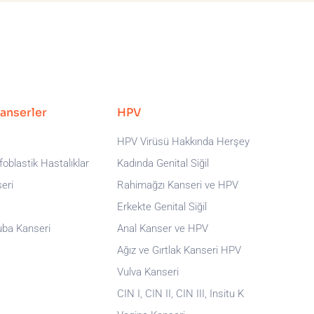
Kanserler
HPV
HPV Virüsü Hakkında Herşey
oblastik Hastalıklar
Kadında Genital Siğil
eri
Rahimağzı Kanseri ve HPV
Erkekte Genital Siğil
uba Kanseri
Anal Kanser ve HPV
Ağız ve Gırtlak Kanseri HPV
Vulva Kanseri
CIN I, CIN II, CIN III, Insitu K