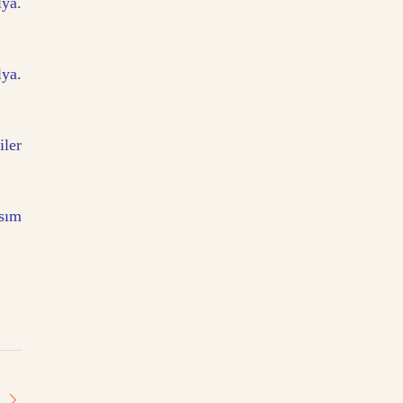
ya.
ya.
iler
asım