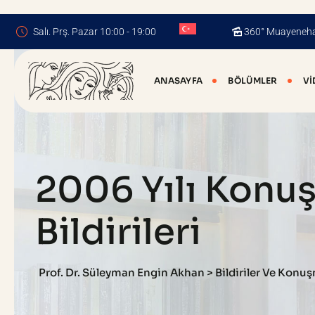
Skip
to
Salı. Prş. Pazar 10:00 - 19:00
360° Muayeneh
content
ANASAYFA
BÖLÜMLER
VI
2006 Yılı Konu
Bildirileri
Prof. Dr. Süleyman Engin Akhan
>
Bildiriler Ve Konu