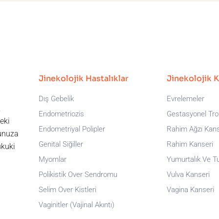
Jinekolojik Hastalıklar
Jinekolojik 
Dış Gebelik
Evrelemeler
,
Endometriozis
Gestasyonel Trof
eki
Endometriyal Polipler
Rahim Ağzı Kans
runuza
Genital Siğiller
Rahim Kanseri
ukuki
Myomlar
Yumurtalık Ve T
Polikistik Over Sendromu
Vulva Kanseri
Selim Over Kistleri
Vagina Kanseri
Vaginitler (Vajinal Akıntı)