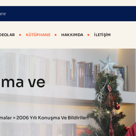
ane
DEOLAR
KÜTÜPHANE
HAKKIMDA
İLETIŞIM
şma ve
şmalar
>
2006 Yılı Konuşma Ve Bildirileri