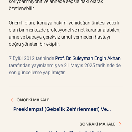
koriyoamniyonit ve annede sepsis riski olarak
özetlenebilir.
Önemli olan; konuya hakim, yenidoğan ünitesi yeterli
olan bir merkezde profesyonel ve net kararlar alabilen,
anne ve babaya gereksiz umut vermeden hastayı
doğru yöneten bir ekiptir.
7 Eylül 2012 tarihinde
Prof. Dr. Süleyman Engin Akhan
tarafından yayınlanmış ve 21 Mayıs 2025 tarihinde de
son güncelleme yapılmıştır.
Yazı
ÖNCEKI MAKALE
gezinmesi
Preeklampsi (Gebelik Zehirlenmesi) Ve
Yönetimi
SONRAKI MAKALE