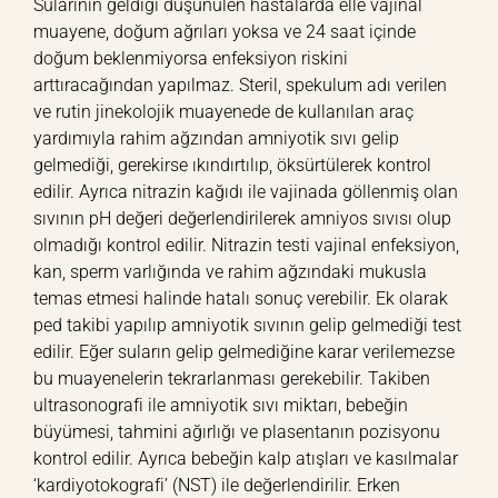
Sularının geldiği düşünülen hastalarda elle vajinal
muayene, doğum ağrıları yoksa ve 24 saat içinde
doğum beklenmiyorsa enfeksiyon riskini
arttıracağından yapılmaz. Steril, spekulum adı verilen
ve rutin jinekolojik muayenede de kullanılan araç
yardımıyla rahim ağzından amniyotik sıvı gelip
gelmediği, gerekirse ıkındırtılıp, öksürtülerek kontrol
edilir. Ayrıca nitrazin kağıdı ile vajinada göllenmiş olan
sıvının pH değeri değerlendirilerek amniyos sıvısı olup
olmadığı kontrol edilir. Nitrazin testi vajinal enfeksiyon,
kan, sperm varlığında ve rahim ağzındaki mukusla
temas etmesi halinde hatalı sonuç verebilir. Ek olarak
ped takibi yapılıp amniyotik sıvının gelip gelmediği test
edilir. Eğer suların gelip gelmediğine karar verilemezse
bu muayenelerin tekrarlanması gerekebilir. Takiben
ultrasonografi ile amniyotik sıvı miktarı, bebeğin
büyümesi, tahmini ağırlığı ve plasentanın pozisyonu
kontrol edilir. Ayrıca bebeğin kalp atışları ve kasılmalar
‘kardiyotokografi’ (NST) ile değerlendirilir. Erken