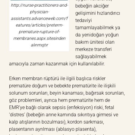
http://nurse-practitioners-and-
bebeğin akciğer
physician-
gelişimini hızlandırıcı
assistants.advanceweb.com/f
tedaviyi
eatures/articles/preterm-
tamamlayabilmek ya
premature-rupture-of-
da yenidoğan yoğun
membranes.aspx sitesinden
bakım ünitesi olan
alınmıştır
merkeze transferi
sağlayabilmek
amacıyla zaman kazanmak için kullanılabilir.
Erken membran rüptürü ile ilgili başlıca riskler
prematüre doğum ve bebekte prematürite ile ilişkili
solunum sorunları, beyin kanaması, bağırsak sorunları,
göz problemleri, ayrıca hem prematürite hem de
EMR’ye bağlı olarak sepsis (enfeksiyon) riski, fetal
‘distres’ (bebeğin anne karnında sıkıntıya girmesi ve
kalp atışlarının bozulması), kordon sarkması,
plasentanın ayrılması (ablasyo plasenta),