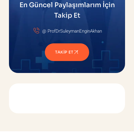
En Güncel Paylaşımlarım İçin
Takip Et
@ ProfDrSuleymanEnginAkhan
TAKIP ET