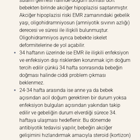
suların gelmesi halinde doğum sonrası dört
bebekten birinde akciğer hipoplazisi saptanmıştır.
Akciğer hipoplazisi riski EMR zamanındaki gebelik
yaşı, oligohidramniyosun (amniyotik sıvının azlığı)
derecesi ve süresi ile ilişkili bulunmuştur.
Oligohidramniyos ayrıca bebekte iskelet
deformitelerine de yol açabilir.
34 haftanın üzerinde ise EMR ile ilişkili enfeksiyon
ve enfeksiyon dışı risklerden korunmak için doğum
tercih edilir çünkü 34 hafta sonrasında bebeğin
doğması halinde ciddi problem çıkması
beklenmez.
24-34 hafta arasında ise anne ya da bebek
açısından acil doğum gerektiren bir durum yoksa
enfeksiyon bulguları açısından yakından takip
edilir ve gebeliğin durum elverdiği sürece 34.
haftaya ulaşması hedeflenir. Bu dönemde
antibiyotik tedavisi yapılır, bebeğin akciğer
gelişimini hızlandırmak amacıyla steroid (kortizon)