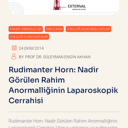
,
,
,
ERGEN JINEKOLOJISI
ÖNE ÇIKAN
ÖZELLIĞI OLAN AMELIYATLAR
ÖZELLIĞI OLAN HASTALAR
24 EKIM 2014
BY
PROF. DR. SÜLEYMAN ENGIN AKHAN
Rudimanter Horn: Nadir
Görülen Rahim
Anormalliğinin Laparoskopik
Cerrahisi
Rudimanter Horn: Nadir Görülen Rahim Anormalliğinin
Laparoskopik Cerrahisi Uterus unikornis ve rudimanter