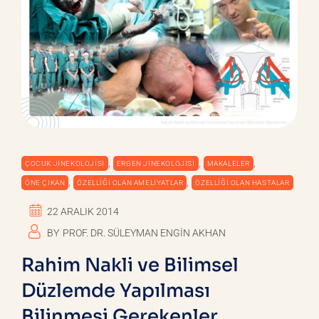
,
,
,
ÇOCUK JINEKOLOJISI
ERGEN JINEKOLOJISI
MAKALELER
,
,
ÖNE ÇIKAN
ÖZELLIĞI OLAN AMELIYATLAR
ÖZELLIĞI OLAN HASTALAR
22 ARALIK 2014
BY
PROF. DR. SÜLEYMAN ENGIN AKHAN
Rahim Nakli ve Bilimsel
Düzlemde Yapılması
Bilinmesi Gerekenler…