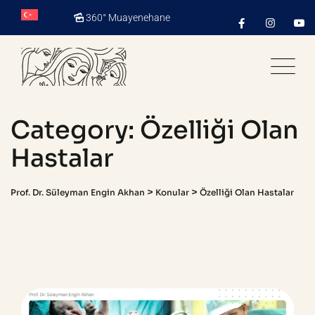
Skip
360° Muayenehane
to
content
Category: Özelliği Olan
Hastalar
>
>
Prof. Dr. Süleyman Engin Akhan
Konular
Özelliği Olan Hastalar