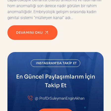
horn anormalliği son derece nadir görülen bir rahim
anormalliğidir. Embriyolojik gelişim sırasında kadın
genital sistemi “mülleryen kanal” adı…
DEVAMINI OKU
INSTAGRAM’DA TAKIP ET
En Güncel Paylaşımlarım İçin
Takip Et
@ ProfDrSuleymanEnginAkhan