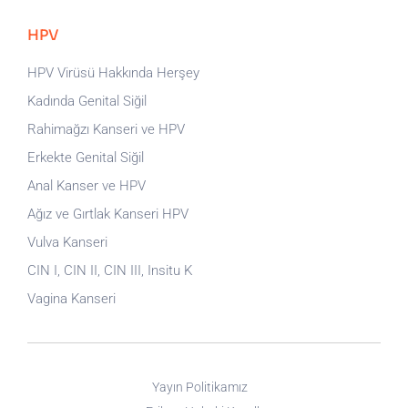
HPV
HPV Virüsü Hakkında Herşey
Kadında Genital Siğil
Rahimağzı Kanseri ve HPV
Erkekte Genital Siğil
Anal Kanser ve HPV
Ağız ve Gırtlak Kanseri HPV
Vulva Kanseri
CIN I, CIN II, CIN III, Insitu K
Vagina Kanseri
Yayın Politikamız