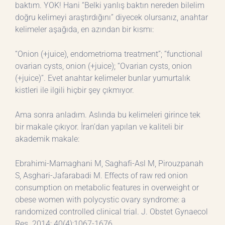
baktım. YOK! Hani “Belki yanlış baktın nereden bilelim
doğru kelimeyi araştırdığını” diyecek olursanız, anahtar
kelimeler aşağıda, en azından bir kısmı:
“Onion (+juice), endometrioma treatment”; “functional
ovarian cysts, onion (+juice); “Ovarian cysts, onion
(+juice)”. Evet anahtar kelimeler bunlar yumurtalık
kistleri ile ilgili hiçbir şey çıkmıyor.
Ama sonra anladım. Aslında bu kelimeleri girince tek
bir makale çıkıyor. İran’dan yapılan ve kaliteli bir
akademik makale:
Ebrahimi-Mamaghani M, Saghafi-Asl M, Pirouzpanah
S, Asghari-Jafarabadi M. Effects of raw red onion
consumption on metabolic features in overweight or
obese women with polycystic ovary syndrome: a
randomized controlled clinical trial. J. Obstet Gynaecol
Res. 2014; 40(4):1067-1676.