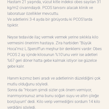
Hastam 21 yaşında, vücut kitle indeksi obes sayılan 31
kg/m2 civarındaydı. PCOS tanısını alacak klinik ve
laboratuar özellikler mevcuttu.
Ve adetlerini 3-4 ayda bir görüyordu ki PCOS’larda
tipiktir.
Neyse tedavide ilaç vermek vermek yerine sıklıkla kilo
vermesini öneririm hastaya. Zira harbiden “Büyük
Hoca”mız L.Speroff’un meşhur bir denklemi vardır: Obes
PCOS 2 ay içinde kilosunun %10’unu verir ise adetleri
%67 geri döner hatta gebe kalmak istiyor ise güzelce
gebe kalır.
Hanım kızımız beni aradı ve adetlerinin düzeldiğini çok
mutlu olduğunu söyledi.
Sonra da “Hocam şimdi sizler çok önem vermiyor,
inanmıyorsunuz ama bunu soğan suyu ve altın çileğe
borçluyum” dedi. Kilo verip vermediğini sordum 14 kilo
verdiğini söyledi.