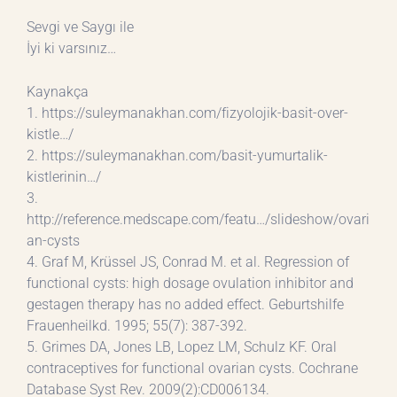
Sevgi ve Saygı ile
İyi ki varsınız…
Kaynakça
1. https://suleymanakhan.com/fizyolojik-basit-over-
kistle…/
2. https://suleymanakhan.com/basit-yumurtalik-
kistlerinin…/
3.
http://reference.medscape.com/featu…/slideshow/ovari
an-cysts
4. Graf M, Krüssel JS, Conrad M. et al. Regression of
functional cysts: high dosage ovulation inhibitor and
gestagen therapy has no added effect. Geburtshilfe
Frauenheilkd. 1995; 55(7): 387-392.
5. Grimes DA, Jones LB, Lopez LM, Schulz KF. Oral
contraceptives for functional ovarian cysts. Cochrane
Database Syst Rev. 2009(2):CD006134.