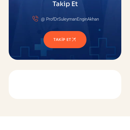
Takip Et
@ ProfDrSuleymanEnginAkhan
TAKIP ET