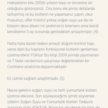
makalelerin bile 2000li yılların başı ve öncesine ait
olduğunu görürsünüz. Zira konu ele alınıp defalarda
tartışılmış ve bu kistlerin ne yaparsanız yapın, okur
musunuz, üfler misiniz yoksa soğan suyu ya da ne
bileyim deve dikeni mi yedirirsiniz bilemem ama kendi
kendilerine 3 ay sonunda geriledikleri anlaşılmıştır. (4)
Hatta hala bazen tedavi amaçlı doğum kontrol hapı
verse dahi bu hapların fonksiyonel kistlerin gerilemesi
üzerine etkisi YOKtur! Bu bilgi 2009 yılında yayınlanan
ve 7 farklı randomize çalışmayı değerlendiren bir
Cochrane analizine dayanmaktadır.
Ez cümle sağlam araştırmadır. (5)
Neyse gelelim soğan, suyu ve farllı yumurtalık kistleri
üzerine etkisine. Son söyleyeceğimi şimdi söylemek
isterim: Soğan Suyu ve Yumurtalık Kistleri Tedavisi
arasında ilişki YOKTUR. Böyle bir akademik bir bilgi de