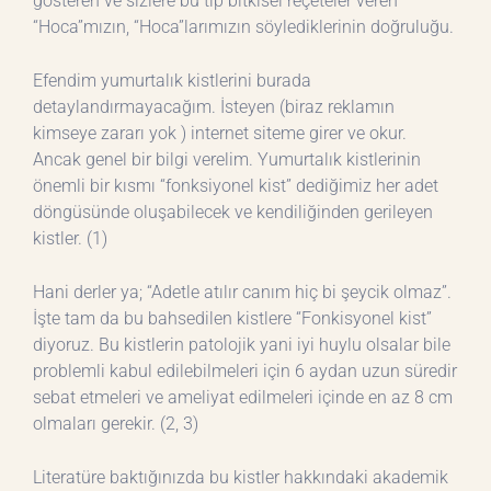
gösteren ve sizlere bu tip bitkisel reçeteler veren
“Hoca”mızın, “Hoca”larımızın söylediklerinin doğruluğu.
Efendim yumurtalık kistlerini burada
detaylandırmayacağım. İsteyen (biraz reklamın
kimseye zararı yok ) internet siteme girer ve okur.
Ancak genel bir bilgi verelim. Yumurtalık kistlerinin
önemli bir kısmı “fonksiyonel kist” dediğimiz her adet
döngüsünde oluşabilecek ve kendiliğinden gerileyen
kistler. (1)
Hani derler ya; “Adetle atılır canım hiç bi şeycik olmaz”.
İşte tam da bu bahsedilen kistlere “Fonkisyonel kist”
diyoruz. Bu kistlerin patolojik yani iyi huylu olsalar bile
problemli kabul edilebilmeleri için 6 aydan uzun süredir
sebat etmeleri ve ameliyat edilmeleri içinde en az 8 cm
olmaları gerekir. (2, 3)
Literatüre baktığınızda bu kistler hakkındaki akademik