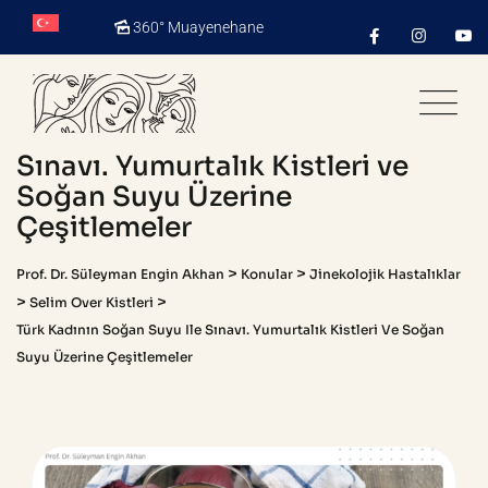
Skip
360° Muayenehane
to
content
Türk Kadının Soğan Suyu ile
Sınavı. Yumurtalık Kistleri ve
Soğan Suyu Üzerine
Çeşitlemeler
>
>
Prof. Dr. Süleyman Engin Akhan
Konular
Jinekolojik Hastalıklar
>
>
Selim Over Kistleri
Türk Kadının Soğan Suyu Ile Sınavı. Yumurtalık Kistleri Ve Soğan
Suyu Üzerine Çeşitlemeler