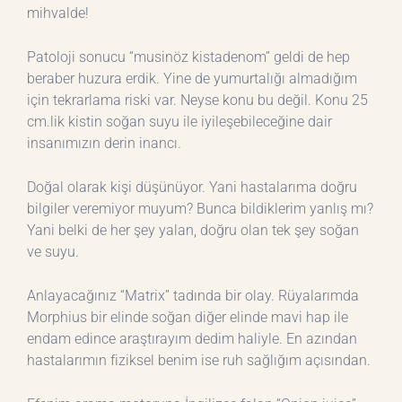
mihvalde!
Patoloji sonucu “musinöz kistadenom” geldi de hep
beraber huzura erdik. Yine de yumurtalığı almadığım
için tekrarlama riski var. Neyse konu bu değil. Konu 25
cm.lik kistin soğan suyu ile iyileşebileceğine dair
insanımızın derin inancı.
Doğal olarak kişi düşünüyor. Yani hastalarıma doğru
bilgiler veremiyor muyum? Bunca bildiklerim yanlış mı?
Yani belki de her şey yalan, doğru olan tek şey soğan
ve suyu.
Anlayacağınız “Matrix” tadında bir olay. Rüyalarımda
Morphius bir elinde soğan diğer elinde mavi hap ile
endam edince araştırayım dedim haliyle. En azından
hastalarımın fiziksel benim ise ruh sağlığım açısından.