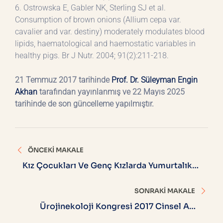
6. Ostrowska E, Gabler NK, Sterling SJ et al.
Consumption of brown onions (Allium cepa var.
cavalier and var. destiny) moderately modulates blood
lipids, haematological and haemostatic variables in
healthy pigs. Br J Nutr. 2004; 91(2):211-218.
21 Temmuz 2017 tarihinde
Prof. Dr. Süleyman Engin
Akhan
tarafından yayınlanmış ve 22 Mayıs 2025
tarihinde de son güncelleme yapılmıştır.
Yazı
ÖNCEKI MAKALE
gezinmesi
Kız Çocukları Ve Genç Kızlarda Yumurtalık
Kistleri
SONRAKI MAKALE
Ürojinekoloji Kongresi 2017 Cinsel Ağrı
Bozuklukları Vajinismus Vulvodini VVS