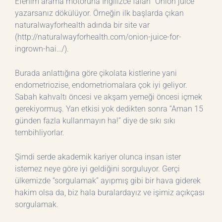
Efenim arama motoruna İngilizce falan “Onion juice”
yazarsanız dökülüyor. Örneğin ilk başlarda çıkan
naturalwayforhealth adında bir site var
(http://naturalwayforhealth.com/onion-juice-for-
ingrown-hai…/).
Burada anlattığına göre çikolata kistlerine yani
endometriozise, endometriomalara çok iyi geliyor.
Sabah kahvaltı öncesi ve akşam yemeği öncesi içmek
gerekiyormuş. Yan etkisi yok dedikten sonra “Aman 15
günden fazla kullanmayın ha!” diye de sıkı sıkı
tembihliyorlar.
Şimdi serde akademik kariyer olunca insan ister
istemez neye göre iyi geldiğini sorguluyor. Gerçi
ülkemizde “sorgulamak” ayıpmış gibi bir hava giderek
hakim olsa da, biz hala buralardayız ve işimiz açıkçası
sorgulamak.