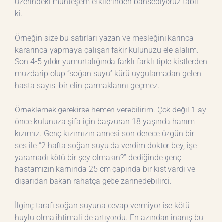
üzerindeki muhteşem etkilerinden bahsediyoruz tabii
ki.
Örneğin size bu satırları yazan ve mesleğini karınca
kararınca yapmaya çalışan fakir kulunuzu ele alalım.
Son 4-5 yıldır yumurtalığında farklı farklı tipte kistlerden
muzdarip olup “soğan suyu” kürü uygulamadan gelen
hasta sayısı bir elin parmaklarını geçmez.
Örneklemek gerekirse hemen verebilirim. Çok değil 1 ay
önce kulunuza şifa için başvuran 18 yaşında hanım
kızımız. Genç kızımızın annesi son derece üzgün bir
ses ile “2 hafta soğan suyu da verdim doktor bey, işe
yaramadı kötü bir şey olmasın?” dediğinde genç
hastamızın karnında 25 cm çapında bir kist vardı ve
dışarıdan bakan rahatça gebe zannedebilirdi.
İlginç tarafı soğan suyuna cevap vermiyor ise kötü
huylu olma ihtimali de artıyordu. En azından inanış bu