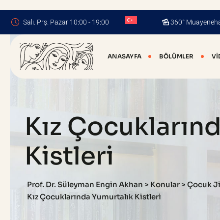
Skip
to
Salı. Prş. Pazar 10:00 - 19:00
360° Muayeneh
content
ANASAYFA
BÖLÜMLER
VI
Kız Çocukların
Kistleri
Prof. Dr. Süleyman Engin Akhan
>
Konular
>
Çocuk Ji
Kız Çocuklarında Yumurtalık Kistleri