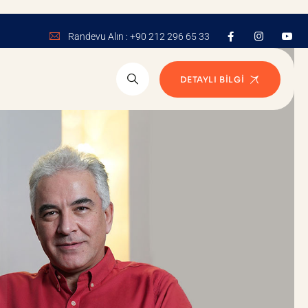
Randevu Alın : +90 212 296 65 33
DETAYLI BILGI