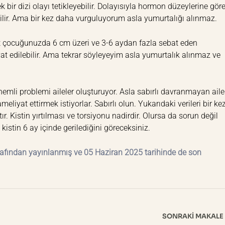
r dizi olayı tetikleyebilir. Dolayısıyla hormon düzeylerine gör
bilir. Ama bir kez daha vurguluyorum asla yumurtalığı alınmaz.
et çocuğunuzda 6 cm üzeri ve 3-6 aydan fazla sebat eden
eliyat edilebilir. Ama tekrar söyleyeyim asla yumurtalık alınmaz ve
nemli problemi aileler oluşturuyor. Asla sabırlı davranmayan aile
eliyat ettirmek istiyorlar. Sabırlı olun. Yukarıdaki verileri bir ke
. Kistin yırtılması ve torsiyonu nadirdir. Olursa da sorun değil
 kistin 6 ay içinde gerilediğini göreceksiniz.
afından yayınlanmış ve 05 Haziran 2025 tarihinde de son
SONRAKI MAKALE