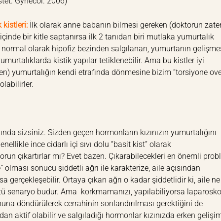
stet. Gynecol. 2006)
kistleri
:
İlk olarak anne babanın bilmesi gereken (doktorun zate
içinde bir kitle saptanırsa ilk 2 tanıdan biri mutlaka yumurtalık
 normal olarak hipofiz bezinden salgılanan, yumurtanın gelişme
alıklarda kistik yapılar tetiklenebilir. Ama bu kistler iyi
n) yumurtalığın kendi etrafında dönmesine bizim “torsiyone ove
labilirler.
lında sizsiniz. Sizden geçen hormonların kızınızın yumurtalığını
nellikle ince cidarlı içi sıvı dolu “basit kist” olarak
sorun çıkartırlar mı? Evet bazen. Çıkarabilecekleri en önemli pro
” olması sonucu şiddetli ağrı ile karakterize, aile açısından
gerçekleşebilir. Ortaya çıkan ağrı o kadar şiddetlidir ki, aile ne
! Kötü senaryo budur. Ama korkmamanızı, yapılabiliyorsa laparosk
una döndürülerek cerrahinin sonlandırılması gerektiğini de
an aktif olabilir ve salgıladığı hormonlar kızınızda erken gelişi