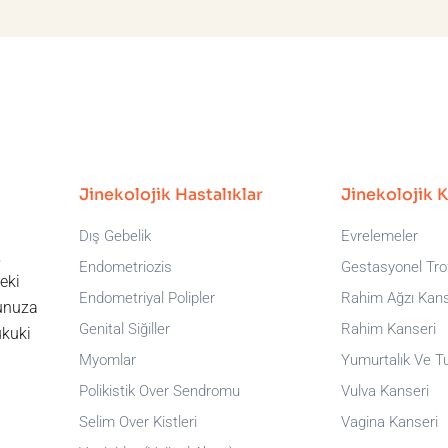
Jinekolojik Hastalıklar
Jinekolojik 
Dış Gebelik
Evrelemeler
,
Endometriozis
Gestasyonel Trof
eki
Endometriyal Polipler
Rahim Ağzı Kans
runuza
Genital Siğiller
Rahim Kanseri
ukuki
Myomlar
Yumurtalık Ve T
Polikistik Over Sendromu
Vulva Kanseri
Selim Over Kistleri
Vagina Kanseri