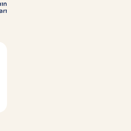
nın
arı