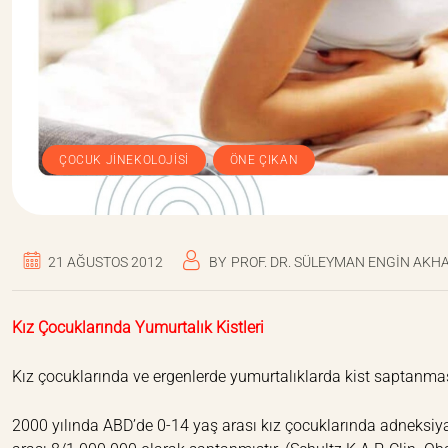
,
ÇOCUK JINEKOLOJISI
ÖNE ÇIKAN
21 AĞUSTOS 2012
BY
PROF. DR. SÜLEYMAN ENGIN AKH
Kız Çocuklarında Yumurtalık Kistleri
Kız çocuklarında ve ergenlerde yumurtalıklarda kist saptanmas
2000 yılında ABD’de 0-14 yaş arası kız çocuklarında adneksiyal