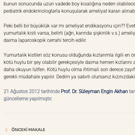
bunun sonucunda uzun vadede boy kısalığına neden olabilecek bi
pediatrik endokrinologlarla konuşularak ameliyat kararı alına
Peki belli bir büyüklük var mı ameliyat endikasyonu için?? Ev
yumurtalık kisti varsa, belirti (ağrı, karında şişkinlik v.s.) am
daima laparoskopik cerrahi tercih edilir.
Yumurtalık kistleri söz konusu olduğunda kızlarımla ilgili en ö
kötü huylu bir şey olabilir gerekçesiyle daima hemen kızlarını am
daha okuyun lütfen. Kötü huylu olma ihtimali son derece zayıftır
gerekli müdahale yapılır. Dedim ya sabırlı olursanız kızınızdaki
21 Ağustos 2012 tarihinde
Prof. Dr. Süleyman Engin Akhan
tar
güncelleme yapılmıştır.
Yazı
ÖNCEKI MAKALE