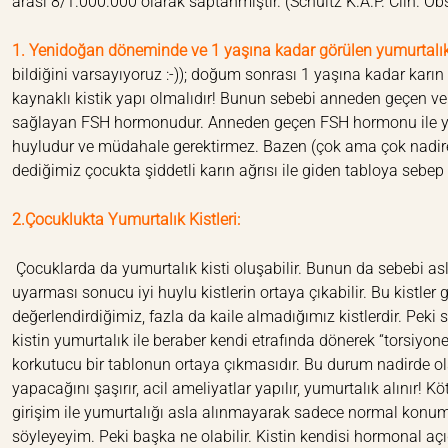
arası 8/1.000.000 olarak saptanmıştır. (Schultz K.A.P. Clin. Ob
1. Yenidoğan döneminde ve 1 yaşına kadar görülen yumurtalık 
bildiğini varsayıyoruz :-)); doğum sonrası 1 yaşına kadar karın 
kaynaklı kistik yapı olmalıdır! Bunun sebebi anneden geçen ve
sağlayan FSH hormonudur. Anneden geçen FSH hormonu ile yumurt
huyludur ve müdahale gerektirmez. Bazen (çok ama çok nadire
dediğimiz çocukta şiddetli karın ağrısı ile giden tabloya sebep o
2.Çocuklukta Yumurtalık Kistleri:
Çocuklarda da yumurtalık kisti oluşabilir. Bunun da sebebi as
uyarması sonucu iyi huylu kistlerin ortaya çıkabilir. Bu kistler ge
değerlendirdiğimiz, fazla da kaile almadığımız kistlerdir. Peki 
kistin yumurtalık ile beraber kendi etrafında dönerek “torsiyone
korkutucu bir tablonun ortaya çıkmasıdır. Bu durum nadirde olsa 
yapacağını şaşırır, acil ameliyatlar yapılır, yumurtalık alınır
girişim ile yumurtalığı asla alınmayarak sadece normal konum
söyleyeyim. Peki başka ne olabilir. Kistin kendisi hormonal açıd