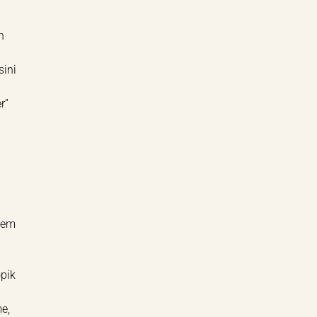
n
sini
r”
blem
opik
me,