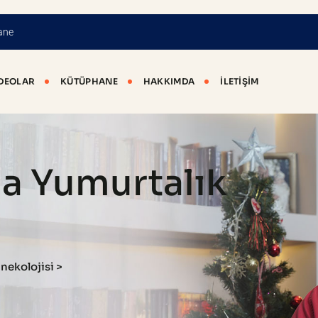
ane
DEOLAR
KÜTÜPHANE
HAKKIMDA
İLETIŞIM
da Yumurtalık
nekolojisi
>