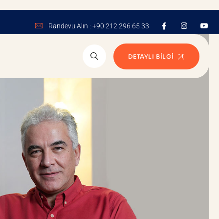
Randevu Alın : +90 212 296 65 33
DETAYLI BILGI