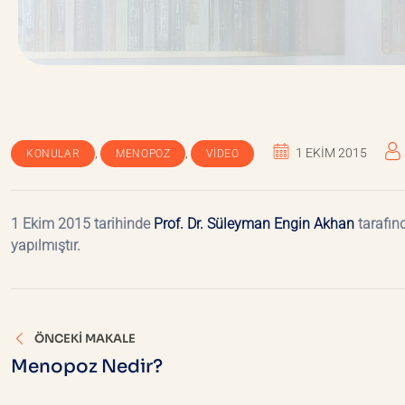
,
,
1 EKIM 2015
KONULAR
MENOPOZ
VIDEO
1 Ekim 2015 tarihinde
Prof. Dr. Süleyman Engin Akhan
tarafın
yapılmıştır.
Yazı
ÖNCEKI MAKALE
gezinmesi
Menopoz Nedir?