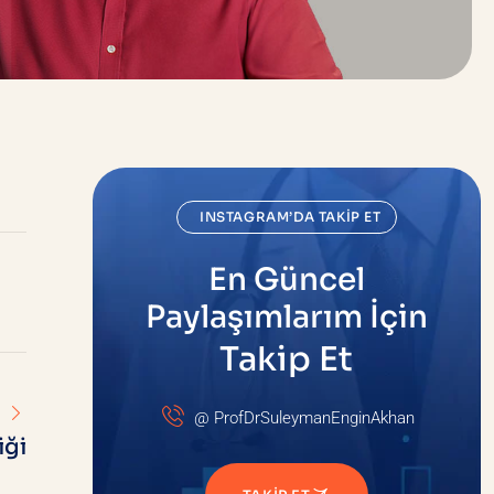
INSTAGRAM’DA TAKIP ET
En Güncel
Paylaşımlarım İçin
Takip Et
@ ProfDrSuleymanEnginAkhan
iği