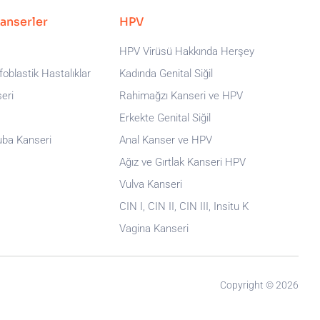
Kanserler
HPV
HPV Virüsü Hakkında Herşey
oblastik Hastalıklar
Kadında Genital Siğil
eri
Rahimağzı Kanseri ve HPV
Erkekte Genital Siğil
uba Kanseri
Anal Kanser ve HPV
Ağız ve Gırtlak Kanseri HPV
Vulva Kanseri
CIN I, CIN II, CIN III, Insitu K
Vagina Kanseri
Copyright © 2026