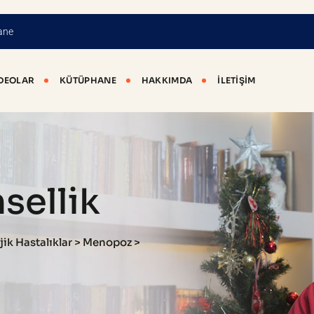
ane
DEOLAR
KÜTÜPHANE
HAKKIMDA
İLETIŞIM
sellik
ik Hastalıklar
>
Menopoz
>