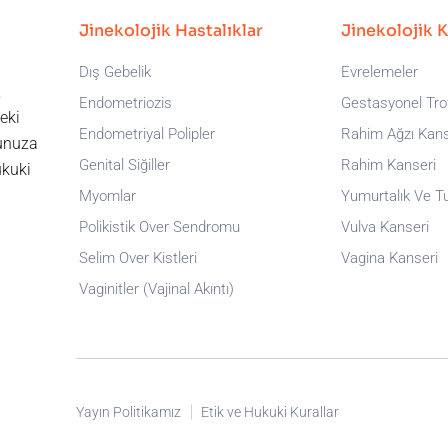
Jinekolojik Hastalıklar
Jinekolojik 
Dış Gebelik
Evrelemeler
,
Endometriozis
Gestasyonel Trof
eki
Endometriyal Polipler
Rahim Ağzı Kans
runuza
Genital Siğiller
Rahim Kanseri
ukuki
Myomlar
Yumurtalık Ve T
Polikistik Over Sendromu
Vulva Kanseri
Selim Over Kistleri
Vagina Kanseri
Vaginitler (Vajinal Akıntı)
Yayın Politikamız
Etik ve Hukuki Kurallar