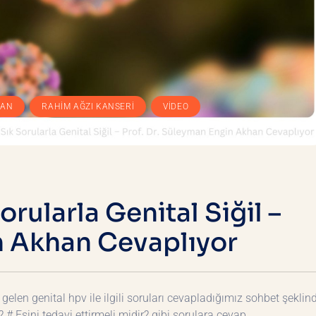
,
,
KAN
RAHIM AĞZI KANSERI
VIDEO
rularla Genital Siğil –
n Akhan Cevaplıyor
n genital hpv ile ilgili soruları cevapladığımız sohbet şeklin
? # Eşini tedavi ettirmeli midir? gibi sorulara cevap…