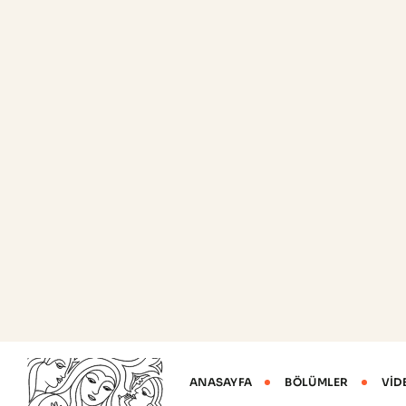
,
,
,
CANLI YAYINLAR
CIN I, CIN II, CIN III, INSITU K
HPV
BY
PROF. DR. SÜLEYMAN ENGIN AKHAN
LEEP Konizasyon Nedir?
Konizasyon ne zaman yapılır? Konizasyonun ne zaman yapıld
Soğuk Konizasyon Nedir? Sürekli Genital HPV ve HPV nin ned
DEVAMINI OKU