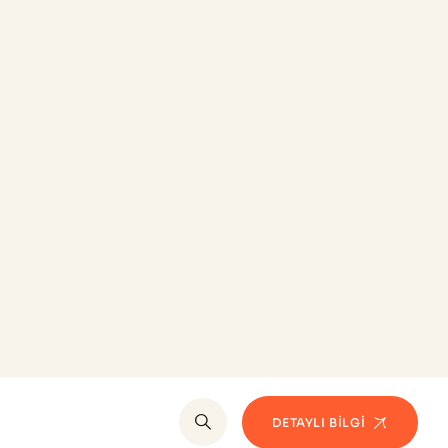
INSTAGRAM’DA TAKIP ET
En Güncel
Paylaşımlarım İçin
Takip Et
ir?
@ ProfDrSuleymanEnginAkhan