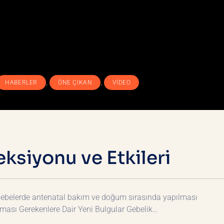
,
,
HABERLER
ÖNE ÇIKAN
VIDEO
ksiyonu ve Etkileri
 gebelerde antenatal bakım ve doğum sırasında yapılması
pılması Gerekenlere Dair Yeni Bulgular Gebelik…