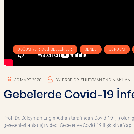
,
,
,
DOĞUM VE RISKLI GEBELIKLER
GENEL
GÜNDEM
30 MART 2020
BY
PROF. DR. SÜLEYMAN ENGIN AKHAN
Gebelerde Covid-19 İnfe
Prof. Dr. Süleyman Engin Akhan tarafından Covid-19 (+) olan
gerekenleri anlattığı video. Gebeler ve Covid-19 ilişkisi ve Ya
DEVAMINI OKU