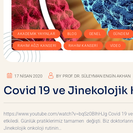
,
,
,
AKADEMIK YAYINLAR
BLOG
GENEL
GÜNDEM
,
,
RAHIM AĞZI KANSERI
RAHIM KANSERI
VIDEO
17 NISAN 2020
BY
PROF. DR. SÜLEYMAN ENGIN AKHAN
Covid 19 ve Jinekolojik
https://www.youtube.com/watch?v=bqSz0BIhHJg Covid 19 ve J
etkiledi. Günlük pratiklerimiz tamamen değişti. Biz doktorların il
Jinekolojik onkoloji rutinin…
DEVAMINI OKU