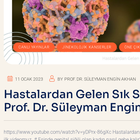
,
,
CANLI YAYINLAR
JINEKOLOJIK KANSERLER
ÖNE ÇI
11 OCAK 2023
BY
PROF. DR. SÜLEYMAN ENGIN AKHAN
Hastalardan Gelen Sık So
Prof. Dr. Süleyman Engi
https://www.youtube.com/watch?v=yDPrx-86gXc Hastalardan gele
ilk videomuz. # Eşinde genital siğili olan kadın nasıl gebe kalır
DEVAMINI OKU