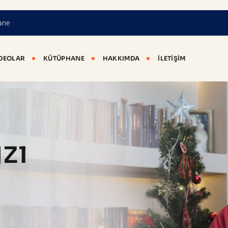
ane
DEOLAR
KÜTÜPHANE
HAKKIMDA
İLETIŞIM
zı