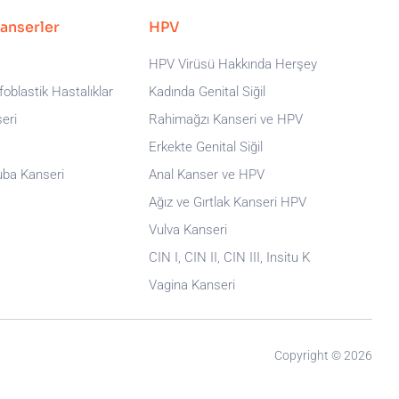
Kanserler
HPV
HPV Virüsü Hakkında Herşey
oblastik Hastalıklar
Kadında Genital Siğil
eri
Rahimağzı Kanseri ve HPV
Erkekte Genital Siğil
uba Kanseri
Anal Kanser ve HPV
Ağız ve Gırtlak Kanseri HPV
Vulva Kanseri
CIN I, CIN II, CIN III, Insitu K
Vagina Kanseri
Copyright © 2026