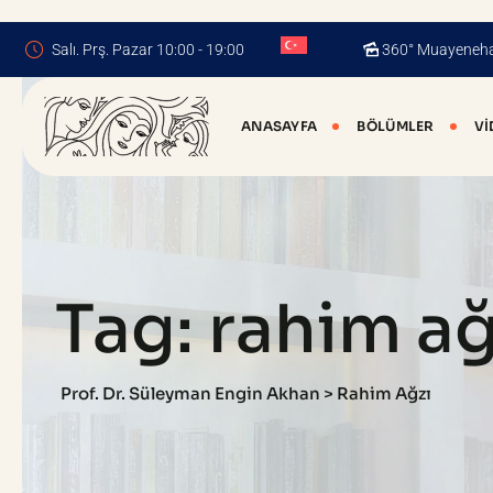
Skip
to
Salı. Prş. Pazar 10:00 - 19:00
360° Muayeneh
content
ANASAYFA
BÖLÜMLER
VI
Tag: rahim ağ
Prof. Dr. Süleyman Engin Akhan
>
Rahim Ağzı