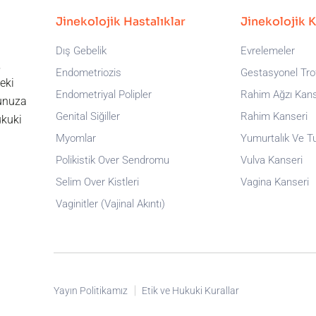
Jinekolojik Hastalıklar
Jinekolojik 
Dış Gebelik
Evrelemeler
,
Endometriozis
Gestasyonel Trof
eki
Endometriyal Polipler
Rahim Ağzı Kans
runuza
Genital Siğiller
Rahim Kanseri
ukuki
Myomlar
Yumurtalık Ve T
Polikistik Over Sendromu
Vulva Kanseri
Selim Over Kistleri
Vagina Kanseri
Vaginitler (Vajinal Akıntı)
Yayın Politikamız
Etik ve Hukuki Kurallar