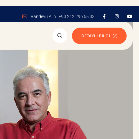
Randevu Alın : +90 212 296 65 33
DETAYLI BILGI