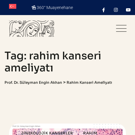
Skip
360° Muayenehane
to
content
Tag: rahim kanseri
ameliyatı
>
Prof. Dr. Süleyman Engin Akhan
Rahim Kanseri Ameliyatı
JINEKOLOJIK KANSERLER
RAHIM